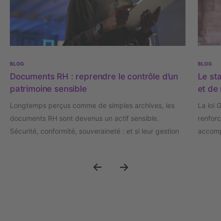
BLOG
BLOG
Documents RH : reprendre le contrôle d’un
Le sta
patrimoine sensible
et de 
Longtemps perçus comme de simples archives, les
La loi 
documents RH sont devenus un actif sensible.
renforc
Sécurité, conformité, souveraineté : et si leur gestion
accomp
était désormais un enjeu stratégique de confiance ?
crise d