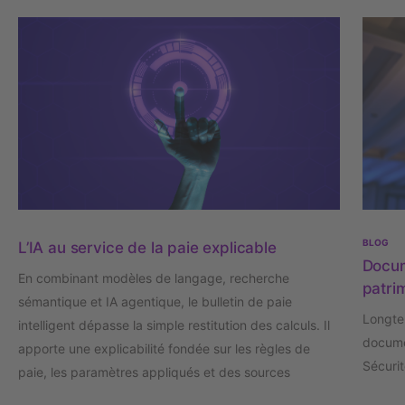
BLOG
L’IA au service de la paie explicable
Docum
En combinant modèles de langage, recherche
patri
sémantique et IA agentique, le bulletin de paie
Longte
intelligent dépasse la simple restitution des calculs. Il
docume
apporte une explicabilité fondée sur les règles de
Sécurit
paie, les paramètres appliqués et des sources
était d
documentaires maîtrisées