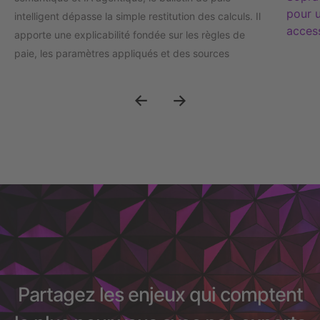
pour u
intelligent dépasse la simple restitution des calculs. Il
access
apporte une explicabilité fondée sur les règles de
paie, les paramètres appliqués et des sources
documentaires maîtrisées
Partagez les enjeux qui comptent