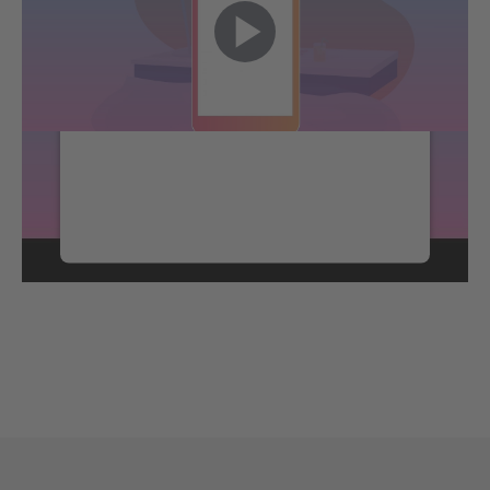
de votre
consentement pour
Play
charger le service
YouTube Video!
La Gestion des Temps et des Activités
Video
Nous utilisons un service d'une partie tierce
pour intégrer certains contenus vidéos
susceptibles de collecter des données sur
votre activité. Veuillez consulter les détails
et accepter le service pour regarder cette
vidéo.
En savoir plus
Accepter
Powered by
Usercentrics Consent