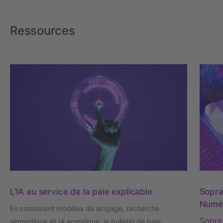
Ressources
L’IA au service de la paie explicable
Sopra
Numér
En combinant modèles de langage, recherche
Sopra
sémantique et IA agentique, le bulletin de paie