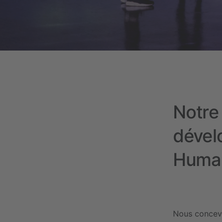
Notre
dével
Humai
Nous concevo