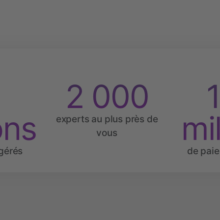
2
2 000
1
ons
mil
experts au plus près de
vous
gérés
de paie