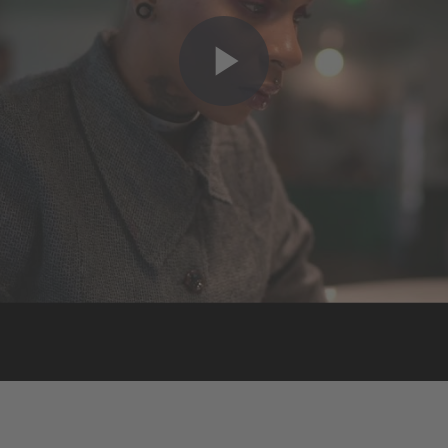
besoin de votre
En savoir plus
consentement
pour charger le
Accepter
service YouTube
Play
Video!
powered by
Usercentrics Consent Management
Platform
Video