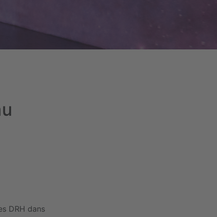
au
s
les DRH dans