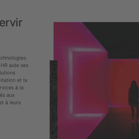
ervir
echnologies.
 HR aide ses
lutions
itation et la
vices à la
tés aux
t à leurs