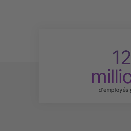
1
milli
d'employés 