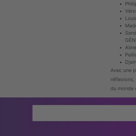
Phil
Véro
Loui
Made
Sand
GÉN
Alin
Peil
Djam
Avec une p
réflexions
du monde d