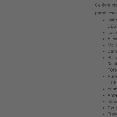
Ce livre b
parmi lesqu
Isab
DES
Laur
Alex
Mali
Cath
Phil
Rela
FON
Auré
- CE
Yann
Anne
Jéré
Cyri
Fran