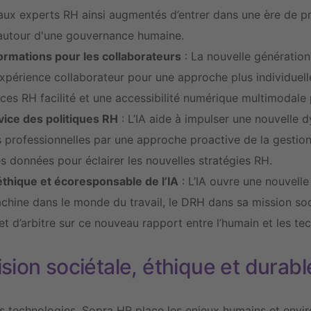
aux experts RH ainsi augmentés d’entrer dans une ère de pr
autour d'une gouvernance humaine.
ormations pour les collaborateurs
: La nouvelle génération 
’expérience collaborateur pour une approche plus individuel
es RH facilité et une accessibilité numérique multimodale po
rvice des politiques RH
: L’IA aide à impulser une nouvelle 
es professionnelles par une approche proactive de la gestio
es données pour éclairer les nouvelles stratégies RH.
thique et écoresponsable de l’IA
: L’IA ouvre une nouvelle
ine dans le monde du travail, le DRH dans sa mission soci
et d’arbitre sur ce nouveau rapport entre l’humain et les te
sion sociétale, éthique et durab
s technologies, Sopra HR place les enjeux humains et env