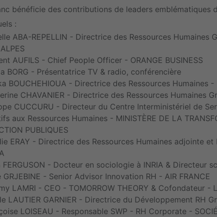
lanc bénéficie des contributions de leaders emblématiques d
els :
elle ABA-REPELLIN - Directrice des Ressources Humaines
 ALPES
ent AUFILS - Chief People Officer - ORANGE BUSINESS
ia BORG - Présentatrice TV & radio, conférencière
ka BOUCHEHIOUA - Directrice des Ressources Humaines 
erine CHAVANIER - Directrice des Ressources Humaines 
ippe CUCCURU - Directeur du Centre Interministériel de Ser
tifs aux Ressources Humaines - MINISTÈRE DE LA TRAN
CTION PUBLIQUES
lie ERAY - Directrice des Ressources Humaines adjointe et 
A
 FERGUSON - Docteur en sociologie à INRIA & Directeur sci
 GRJEBINE - Senior Advisor Innovation RH - AIR FRANCE
my LAMRI - CEO - TOMORROW THEORY & Cofondateur - 
lle LAUTIER GARNIER - Directrice du Développement RH 
çoise LOISEAU - Responsable SWP - RH Corporate - SOC