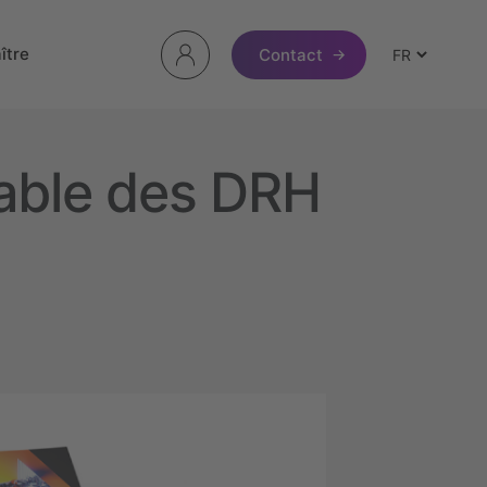
ître
Contact
 table des DRH