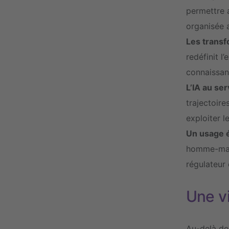
permettre 
organisée 
Les transf
redéfinit l
connaissanc
L’IA au se
trajectoir
exploiter l
Un usage é
homme-mach
régulateur 
Une vi
Au-delà de