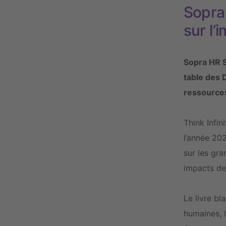
Sopra 
sur l’
Sopra HR So
table des D
ressources
Think Infin
l’année 20
sur les gra
impacts de 
Le livre bl
humaines, 