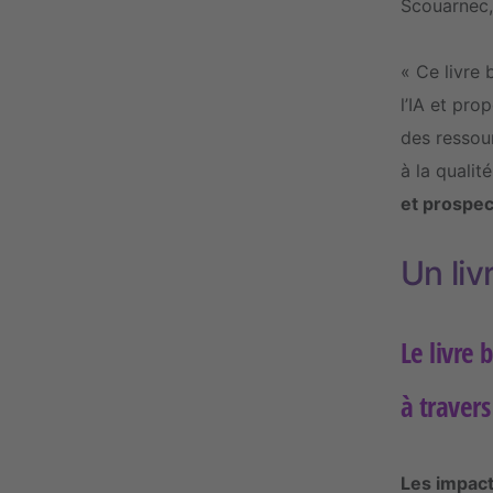
Scouarnec, 
« Ce livre 
l’IA et pro
des ressou
à la qualit
et prospec
Un liv
Le livre 
à traver
Les impact