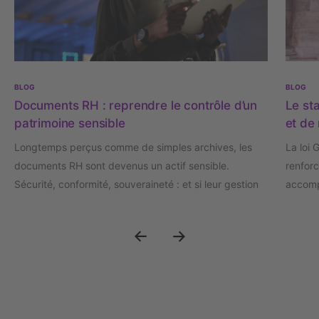
BLOG
BLOG
Documents RH : reprendre le contrôle d’un
Le sta
patrimoine sensible
et de 
Longtemps perçus comme de simples archives, les
La loi 
documents RH sont devenus un actif sensible.
renforc
Sécurité, conformité, souveraineté : et si leur gestion
accomp
était désormais un enjeu stratégique de confiance ?
crise d