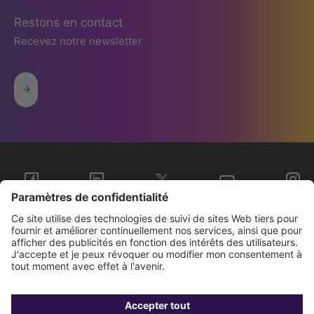
Restons en contact
Recevez notre newsletter
Sopra Steria Groupe
Nous connaître
Investisseurs
Contact
Presse