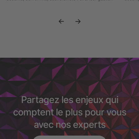
était désormais un enjeu stratégique de confiance ?
crise d
Partagez les enjeux qui
comptent le plus pour vous
avec nos experts