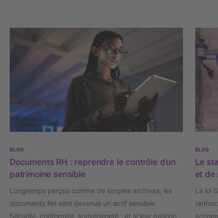
BLOG
BLOG
Documents RH : reprendre le contrôle d’un
Le sta
patrimoine sensible
et de 
Longtemps perçus comme de simples archives, les
La loi 
documents RH sont devenus un actif sensible.
renforc
Sécurité, conformité, souveraineté : et si leur gestion
accomp