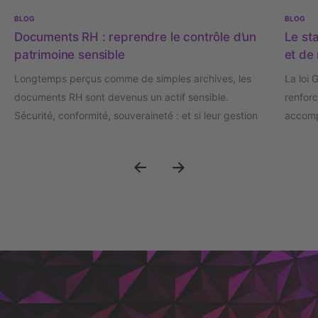
BLOG
BLOG
Documents RH : reprendre le contrôle d’un
Le sta
patrimoine sensible
et de 
Longtemps perçus comme de simples archives, les
La loi 
documents RH sont devenus un actif sensible.
renforc
Sécurité, conformité, souveraineté : et si leur gestion
accomp
était désormais un enjeu stratégique de confiance ?
crise d