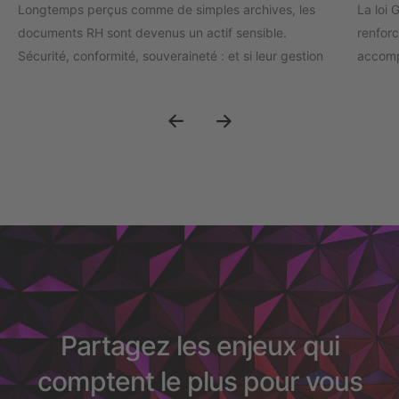
Longtemps perçus comme de simples archives, les
La loi 
documents RH sont devenus un actif sensible.
renforc
Sécurité, conformité, souveraineté : et si leur gestion
accomp
était désormais un enjeu stratégique de confiance ?
crise d
Partagez les enjeux qui
comptent le plus pour vous