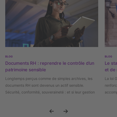
BLOG
BLOG
Documents RH : reprendre le contrôle d’un
Le sta
patrimoine sensible
et de 
Longtemps perçus comme de simples archives, les
La loi 
documents RH sont devenus un actif sensible.
renforc
Sécurité, conformité, souveraineté : et si leur gestion
accomp
était désormais un enjeu stratégique de confiance ?
crise d