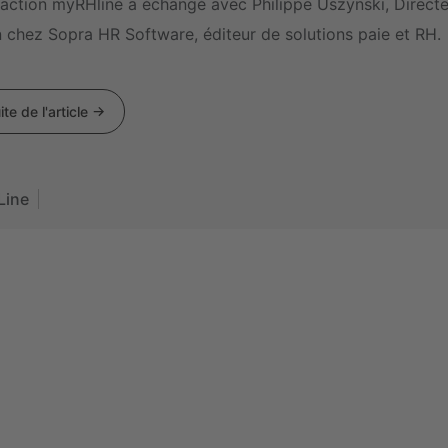
daction myRHline a échangé avec Philippe Uszynski, Directeu
n chez Sopra HR Software, éditeur de solutions paie et RH.
ite de l'article
Line