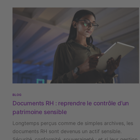
BLOG
Documents RH : reprendre le contrôle d’un
patrimoine sensible
Longtemps perçus comme de simples archives, les
documents RH sont devenus un actif sensible.
Sécurité, conformité, souveraineté : et si leur gestion