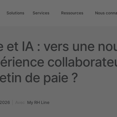
Solutions
Services
Ressources
Nous conna
e et IA : vers une no
érience collaborate
letin de paie ?
 2026
Avec
My RH Line