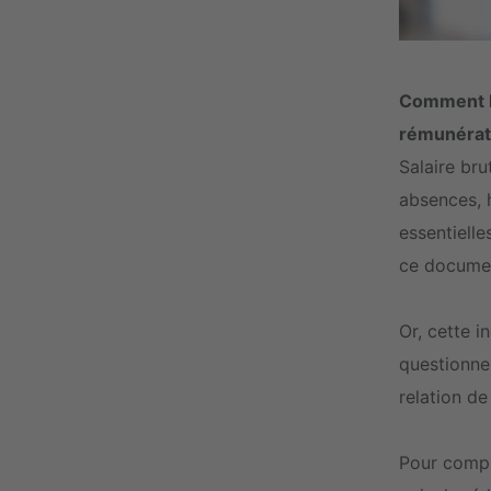
Comment le
rémunérat
Salaire bru
absences, 
essentielle
ce documen
Or, cette i
questionnem
relation d
Pour compr