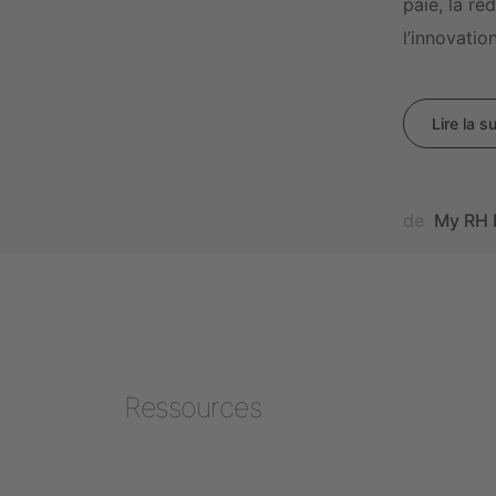
paie, la ré
l’innovatio
Lire la su
de
My RH 
Ressources