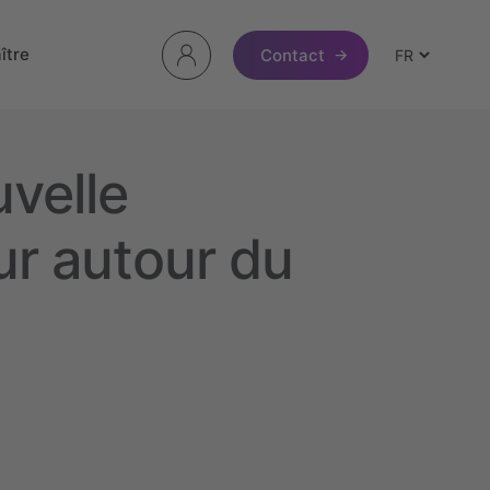
ître
Contact
uvelle
ur autour du