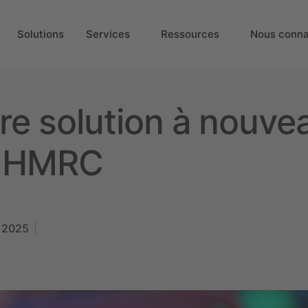
Solutions
Services
Ressources
Nous conna
re solution à nouve
r HMRC
t 2025