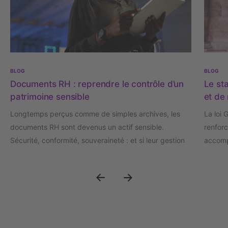
BLOG
BLOG
Documents RH : reprendre le contrôle d’un
Le sta
patrimoine sensible
et de 
Longtemps perçus comme de simples archives, les
La loi 
documents RH sont devenus un actif sensible.
renforc
Sécurité, conformité, souveraineté : et si leur gestion
accomp
était désormais un enjeu stratégique de confiance ?
crise d