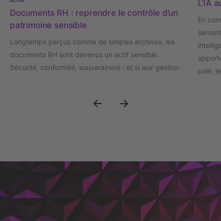
L’IA a
Documents RH : reprendre le contrôle d’un
En com
patrimoine sensible
sémanti
Longtemps perçus comme de simples archives, les
intelli
documents RH sont devenus un actif sensible.
apporte
Sécurité, conformité, souveraineté : et si leur gestion
paie, l
était désormais un enjeu stratégique de confiance ?
docume