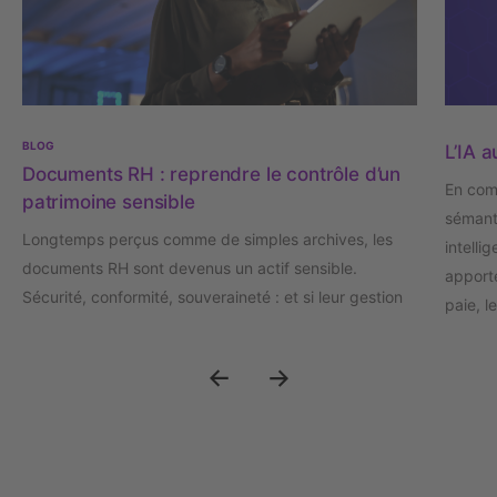
BLOG
L’IA a
Documents RH : reprendre le contrôle d’un
En com
patrimoine sensible
sémanti
Longtemps perçus comme de simples archives, les
intelli
documents RH sont devenus un actif sensible.
apporte
Sécurité, conformité, souveraineté : et si leur gestion
paie, l
était désormais un enjeu stratégique de confiance ?
docume