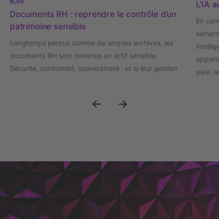
BLOG
L’IA a
Documents RH : reprendre le contrôle d’un
En com
patrimoine sensible
sémanti
Longtemps perçus comme de simples archives, les
intelli
documents RH sont devenus un actif sensible.
apporte
Sécurité, conformité, souveraineté : et si leur gestion
paie, l
était désormais un enjeu stratégique de confiance ?
docume