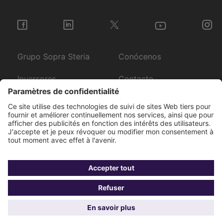
Grupo Sopra Steria
Conócenos
Inversores
Contacto
Newsroom
Únete a nuestro
equipo
Gestione
Datos
BCR
Term
Política
sus
personales
of
privacidad
cookies
use
candidatos